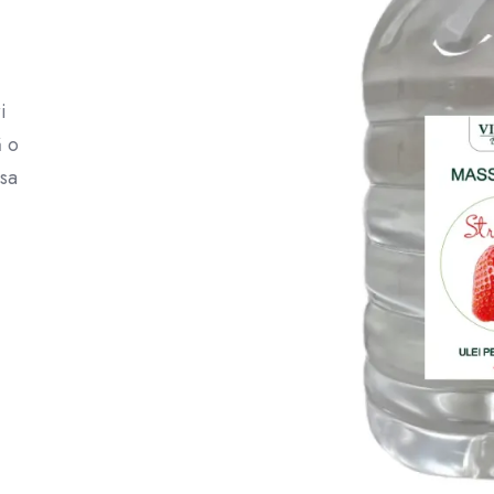
i
ă o
 sa