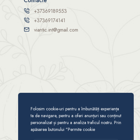
Contacte
+37369189553
+37369174141
viantic.int@gmail.com
Folosim cookie-uri pentru a îmbunătăți experiența
ta de navigare, pentru a oferi anunțuri sau conținut
personalizat și pentru a analiza traficul nostru. Prin
apăsarea butonului "Permite cookie