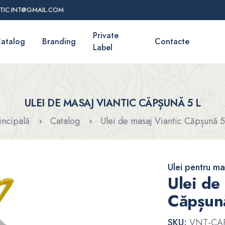
TIC.INT@GMAIL.COM
Private
atalog
Branding
Contacte
Label
ULEI DE MASAJ VIANTIC CĂPȘUNĂ 5 L
incipală
Catalog
Ulei de masaj Viantic Căpșună 
Ulei pentru ma
Ulei de
Căpșun
SKU:
VNT-CA