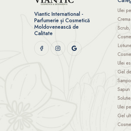
Categ
Ulei p
Viantic International -
Crema 
Parfumerie și Cosmetică
Moldovenească de
Scrub,
Calitate
Cosmet
Lotiun
Cosmet
Ulei es
Gel d
Sampon
Sapun 
Solutie
Ulei p
Gel ul
Сosmet