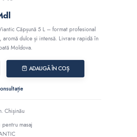
Mdl
Viantic Căpșună 5 L – format profesional
, aromă dulce și intensă. Livrare rapidă în
toată Moldova.
ADAUGĂ ÎN COȘ
onsultație
. Chișinău
i pentru masaj
ANTIC