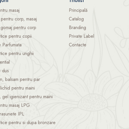
orii
Triolist
entru masaj
Principală
pentru corp, masaj
Catalog
 gomaj pentru corp
Branding
ice pentru copii
Private Label
e Parfumata
Contacte
ice pentru unghii
ential
e dus
, balsam pentru par
lichid pentru maini
, gel igienizant pentru maini
entru masaj LPG
trasunete IPL
ice pentru si dupa bronzare