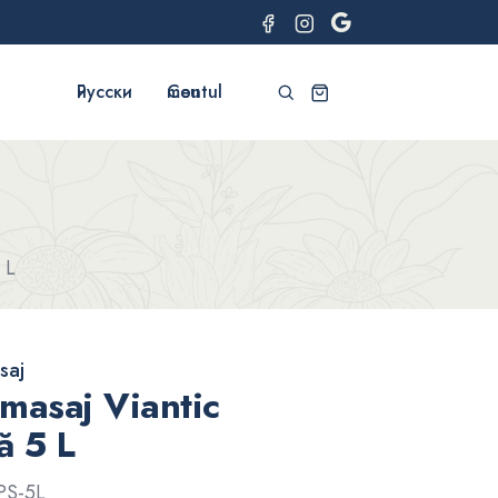
Русский
Contul meu
5 L
saj
 masaj Viantic
ă 5 L
PS-5L