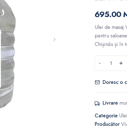
695.00 
Ulei de masaj 
pentru saloane
Chișinău și în 
-
+
Doresc o c
Livrare
mun
Categorie
Ule
Producător
VI